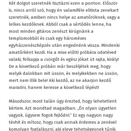
Két dolgot szeretnék tisztázni ezen a ponton. Először
is, nincs arról szó, hogy én valamiféle elitista zenekart
szeretnék, amiben nincs helye az amatőröknek, vagy a
lelkes kezdőknek. Abból csak a sértődés lenne, ha
most minden gitáros zenészt kirúgnánk a
templomokból és csak egy hároméves
egyházzenészképzés után engednénk vissza. Mindenki
amatőrként kezdi. Ha a mise előtti próbára odatéved
valaki, felkapja a csörgőt és egész jókat üt rajta, király!
De a következő próbán már beszéljétek meg, hogy
melyik dalokban mit üssön, és melyikekben ne üssön,
mert nem illik bele! Aki kezdő, az ne akarjon kezdő
maradni, hanem keresse a következő lépést!
Másodszor, most talán úgy érezted, hogy lehetetlent
kértem. Azt mondtad magadban: „Én olyan ügyetlen
vagyok, úgysem fogok fejlődni.” Ez egy nagyon nagy
tévhit és mítosz, hogy csak annak érdemes a zenével
komolyan foglalkozni, aki eleve tehetségesnek tűnik.