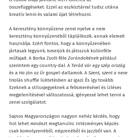
összefüggéseket. Ezzel az eszköztárral tudsz utána
kreatív lenni és valami újat létrehozni.
A keresztény könnyűzene zenei nyelve a nem
keresztény könnyűzenéből táplálkozik, annak elemeit
használja. Ezért fontos, hogy a könnyűzenében
jártasak legyünk, ismerjük és játsszuk különféle
műfajait. A Borka Zsolt-féle
Zarándokének
például
szerintem egy country-dal. A
Terád vár egy szép ország
és a
Ha jön az Úr
gospel-dallamok. A
Szent, szent a neve
triolás shuffle lüktetésben az igazi. És így tovább.
Ezeknek a stílusjegyeknek a felismerésével és ízléses
megjelenítésével változatossá, igényessé lehet tenni a
zenei szolgálatot.
Sajnos Magyarországon nagyon nehéz kérdés, hogy
hol lehet mindezt megtanulni. Intézményes képzés
csak komolyzenéből, népzenéből és jazzből van. A