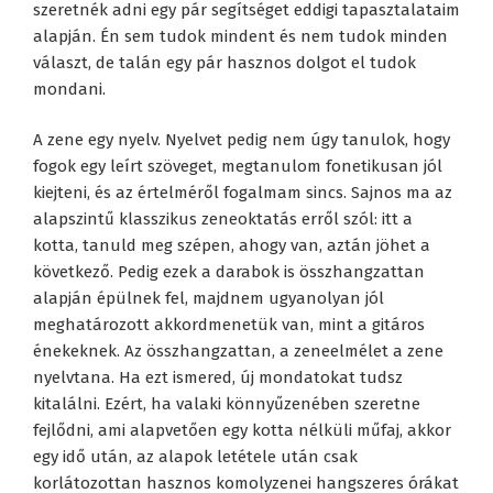
szeretnék adni egy pár segítséget eddigi tapasztalataim
alapján. Én sem tudok mindent és nem tudok minden
választ, de talán egy pár hasznos dolgot el tudok
mondani.
A zene egy nyelv. Nyelvet pedig nem úgy tanulok, hogy
fogok egy leírt szöveget, megtanulom fonetikusan jól
kiejteni, és az értelméről fogalmam sincs. Sajnos ma az
alapszintű klasszikus zeneoktatás erről szól: itt a
kotta, tanuld meg szépen, ahogy van, aztán jöhet a
következő. Pedig ezek a darabok is összhangzattan
alapján épülnek fel, majdnem ugyanolyan jól
meghatározott akkordmenetük van, mint a gitáros
énekeknek. Az összhangzattan, a zeneelmélet a zene
nyelvtana. Ha ezt ismered, új mondatokat tudsz
kitalálni. Ezért, ha valaki könnyűzenében szeretne
fejlődni, ami alapvetően egy kotta nélküli műfaj, akkor
egy idő után, az alapok letétele után csak
korlátozottan hasznos komolyzenei hangszeres órákat