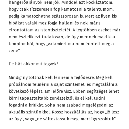
hangerőarányok nem jók. Minddel azt kockáztatom,
hogy csak tízszeresen fog kamatozni a talentumom,
pedig kamatozhatna százszorosan is. Mert az ilyen kis
hibákat valaki meg fogja hallani és neki máris
elrontottam az istentiszteletét. A legtöbben ezeket már
nem észlelik ezt tudatosan, de úgy mennek majd ki a
templomból, hogy „valamiért ma nem érintett meg a
zene”.
De hát akkor mit tegyek?
Mindig nyitottnak kell lennem a fejlődésre. Meg kell
próbálnom felmérni a saját szintemet, és megtalálni a
következő lépést, ami előre visz. Ebben segítséget lehet
kérni tapasztaltabb zenészektől és el kell tudni
fogadni a kritikát. Soha nem szabad megelégedni az
aktuális szintünkkel. Rossz hozzáállás az, hogy „jó lesz
az úgy”, vagy „ne változtassuk meg, mert így szoktuk”.