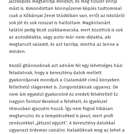
jazzképzés megtanítja mindezt, és még tízszer ennyi
mást is. Kimondottan könnyűzenei képzés tudtommal
csak a Kőbányai Zenei Stúdióban van, erről az iskoláról
sok jót és sok rosszat is hallottam. Magántanárt
találni pedig kicsit zsákbamacska, mert közöttük is sok
az autodidakta, vagy auto-már-nem-didakta, aki
megtanult valamit, és azt tanítja, mintha az lenne a
minden.
Kezdő gitárosoknak azt adnám fel egy lehetséges házi
feladatnak, hogy a keresztény dalok mellett
gyakoroljanak mondjuk a Csalamádé című könyvben
fellelhető slágereket is. Zongoristáknak ugyanez. De
nem ám egyedül gyakorolni! Az eredeti felvétellel! Ez
nagyon fontos! Berakod a felvételt, és igyekszel
ritmusban igazodni hozzá. Így nem fogod hibásan
megtanulni, és a tempóérzéked is javul, mert profi
zenészekkel „játszol együtt”. A keresztény dalokkal
ugyanezt érdemes csinálni. Haladóknak meg az lehet a