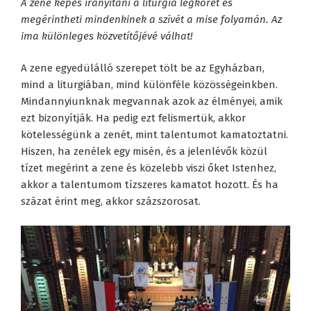
A zene képes irányítani a liturgia légkörét és
megérintheti mindenkinek a szívét a mise folyamán. Az
ima különleges közvetítőjévé válhat!
A zene egyedülálló szerepet tölt be az Egyházban,
mind a liturgiában, mind különféle közösségeinkben.
Mindannyiunknak megvannak azok az élményei, amik
ezt bizonyítják. Ha pedig ezt felismertük, akkor
kötelességünk a zenét, mint talentumot kamatoztatni.
Hiszen, ha zenélek egy misén, és a jelenlévők közül
tízet megérint a zene és közelebb viszi őket Istenhez,
akkor a talentumom tízszeres kamatot hozott. És ha
százat érint meg, akkor százszorosat.