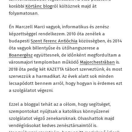
korábbi
Körtánc blog
ról költöznek majd át
folyamatosan.
Én Marczell Marci vagyok, informatikus és zenész
képzettséggel rendelkezem. 2010 óta zenélek a
budapesti
Szent Ferenc Antióchia
közösségben, és 2014
óta vagyok billentyűse és ütőhangszerese a
Boanergész
együttesnek, de időnként megfordultam a
városmajori templomban működő
Majorchestrában
is.
2018 óta pedig két KAZETTA tábort szerveztünk, és most
szervezzük a harmadikat. Az évek alatt sok minden
lecsapódott bennem arról, hogy hogyan is érdemes ezt
a szolgálatot végezni.
Ezzel a bloggal tehát az a célom, hogy segítséget,
szempontokat nyújtsak a katolikus könnyűzenei
szolgálatot végző zenekaroknak. Olvashattok majd
vendégírásokat kedves zenésztársaimtól is.