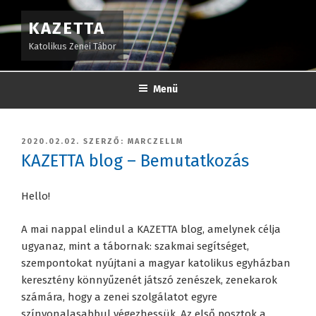
Tartalomhoz
KAZETTA
Katolikus Zenei Tábor
Menü
BEKÜLDVE:
2020.02.02.
SZERZŐ:
MARCZELLM
KAZETTA blog – Bemutatkozás
Hello!
A mai nappal elindul a KAZETTA blog, amelynek célja
ugyanaz, mint a tábornak: szakmai segítséget,
szempontokat nyújtani a magyar katolikus egyházban
keresztény könnyűzenét játszó zenészek, zenekarok
számára, hogy a zenei szolgálatot egyre
színvonalasabbul végezhessük. Az első posztok a