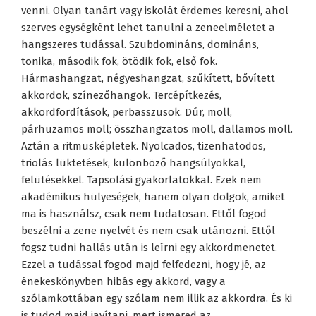
venni. Olyan tanárt vagy iskolát érdemes keresni, ahol
szerves egységként lehet tanulni a zeneelméletet a
hangszeres tudással. Szubdomináns, domináns,
tonika, második fok, ötödik fok, első fok.
Hármashangzat, négyeshangzat, szűkített, bővített
akkordok, színezőhangok. Tercépítkezés,
akkordfordítások, perbasszusok. Dúr, moll,
párhuzamos moll; összhangzatos moll, dallamos moll.
Aztán a ritmusképletek. Nyolcados, tizenhatodos,
triolás lüktetések, különböző hangsúlyokkal,
felütésekkel. Tapsolási gyakorlatokkal. Ezek nem
akadémikus hülyeségek, hanem olyan dolgok, amiket
ma is használsz, csak nem tudatosan. Ettől fogod
beszélni a zene nyelvét és nem csak utánozni. Ettől
fogsz tudni hallás után is leírni egy akkordmenetet.
Ezzel a tudással fogod majd felfedezni, hogy jé, az
énekeskönyvben hibás egy akkord, vagy a
szólamkottában egy szólam nem illik az akkordra. És ki
is tudod majd javítani, mert ismered az