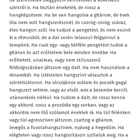
szintről is. Ha tisztán énekelek, de rossz a
hangképzésem. Ha be van hangolva a gitárom, de évek
óta nem volt hangszerésznél, és csörög-zörög, száraz,
éles hangon szól. Ha tudjuk a pengetést, és nem esünk
ki a ritmusból, de a dal során lelassul-felgyorsul a
tempónk. Ha csak egy- vagy kétféle pengetést tudok a
gitáron és azt erőltetem bele minden énekbe. Ha
erőltetett, unalmas, vagy nem stílusszerű
feldolgozásban játszom egy dalt. Ha nem használom a
dinamikát. Ha ízléstelen hangszínt választok a
szintetizátoron. Ha olcsójános voltam és pocsék gagyi
hangszert vettem, vagy az elsőt, ami a kezembe került,
utánanézés nélkül. Ha tudom a dalt, de rossz benne
egy akkord, rossz a prozódia egy sorban, vagy az
akkordra nem illő szólamot éneklek rá. Ha túl félénken
vagy túl agresszíven játszom, csattog a gitárom,
levegős a fuvolahangszínem, nyávog a hegedűm. Ha
elégtelen vagy rossz hangosításon szólalok meg. Ha a