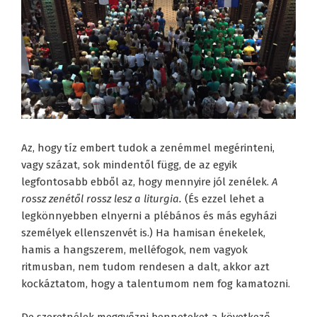
Az, hogy tíz embert tudok a zenémmel megérinteni,
vagy százat, sok mindentől függ, de az egyik
legfontosabb ebből az, hogy mennyire jól zenélek.
A
rossz zenétől rossz lesz a liturgia.
(És ezzel lehet a
legkönnyebben elnyerni a plébános és más egyházi
személyek ellenszenvét is.) Ha hamisan énekelek,
hamis a hangszerem, melléfogok, nem vagyok
ritmusban, nem tudom rendesen a dalt, akkor azt
kockáztatom, hogy a talentumom nem fog kamatozni.
De szeretnélek meggyőzni benneteket a következő