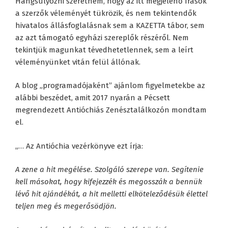
Hangsúlyozni szeretném, hogy az itt megjelenő írások
a szerzők véleményét tükrözik, és nem tekintendők
hivatalos állásfoglalásnak sem a KAZETTA tábor, sem
az azt támogató egyházi szereplők részéről. Nem
tekintjük magunkat tévedhetetlennek, sem a leírt
véleményünket vitán felül állónak.
A blog „programadójaként” ajánlom figyelmetekbe az
alábbi beszédet, amit 2017 nyarán a Pécsett
megrendezett Antióchiás Zenésztalálkozón mondtam
el.
„… Az Antióchia vezérkönyve ezt írja:
A zene a hit megélése. Szolgáló szerepe van. Segítenie
kell másokat, hogy kifejezzék és megosszák a bennük
lévő hit ajándékát, a hit melletti elköteleződésük élettel
teljen meg és megerősödjön.