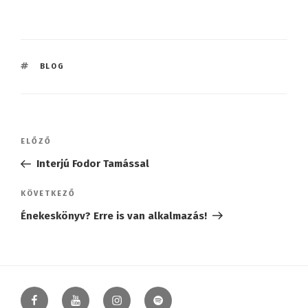
CÍMKÉK
BLOG
Bejegyzés
Korábbi
ELŐZŐ
navigáció
bejegyzés
Interjú Fodor Tamással
Következő
KÖVETKEZŐ
bejegyzés
Énekeskönyv? Erre is van alkalmazás!
Facebook
YouTube
Instagram
Spotify